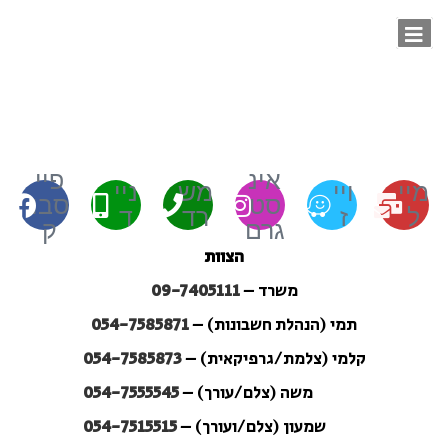
אינ
פיי
מיי
ויי
מש
ניי
סט
סבו
ל
ז
רד
ד
גרם
ק
הצוות
משרד –
09-7405111
תמי (הנהלת חשבונות) –
054-7585871
קלמי (צלמת/גרפיקאית) –
054-7585873
משה (צלם/עורך) –
054-7555545
שמעון (צלם/ועורך) –
054-7515515